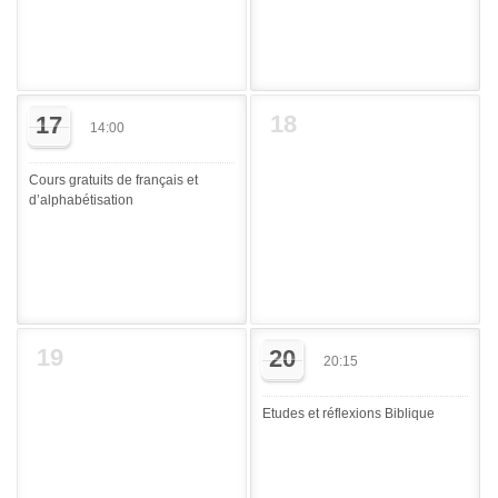
18
17
14:00
Cours gratuits de français et
d’alphabétisation
19
20
20:15
Etudes et réflexions Biblique